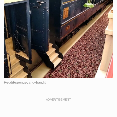
Reddit/spongecandybandit